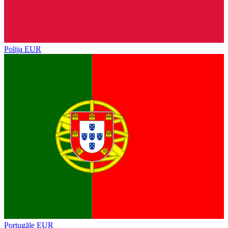
Polija
EUR
Portugāle
EUR