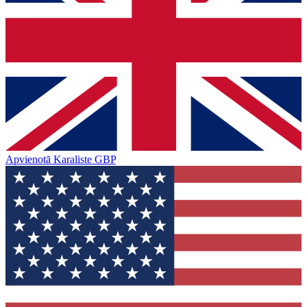
Apvienotā Karaliste
GBP