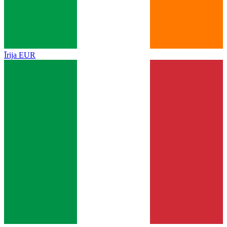
Īrija
EUR