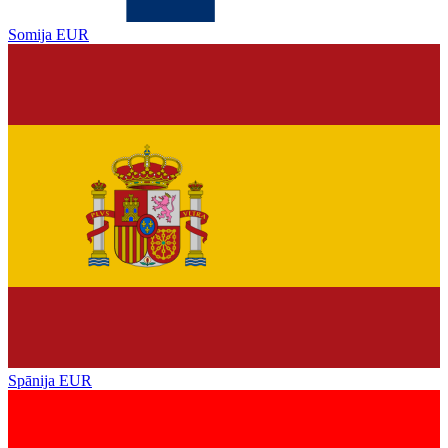
Somija
EUR
Spānija
EUR