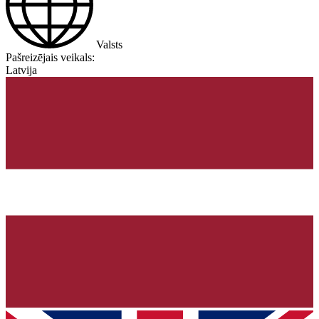
Valsts
Pašreizējais veikals:
Latvija