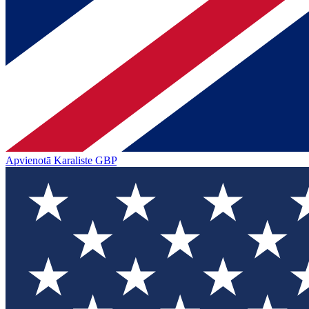
Apvienotā Karaliste
GBP