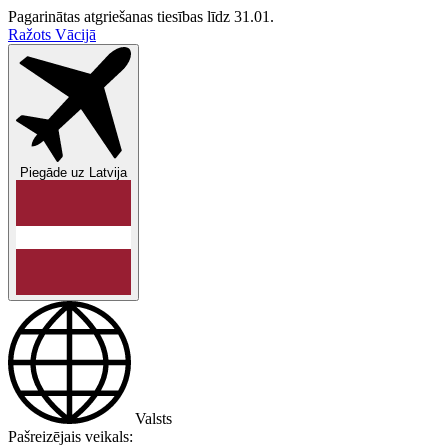
Pagarinātas atgriešanas tiesības līdz 31.01.
Ražots Vācijā
Piegāde uz
Latvija
Valsts
Pašreizējais veikals: