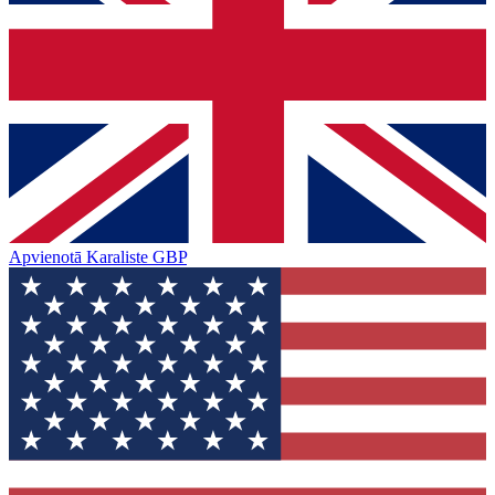
Apvienotā Karaliste
GBP