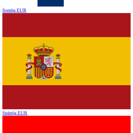
Somija
EUR
Spānija
EUR