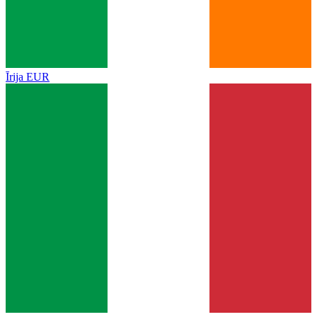
Īrija
EUR