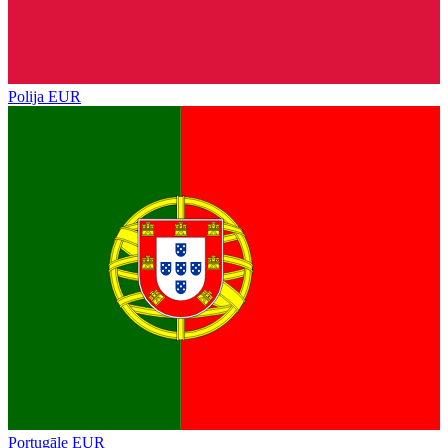
Polija
EUR
Portugāle
EUR