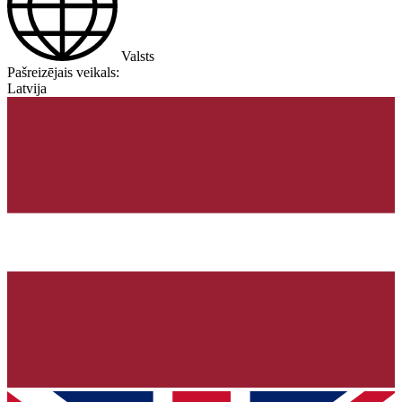
Valsts
Pašreizējais veikals:
Latvija