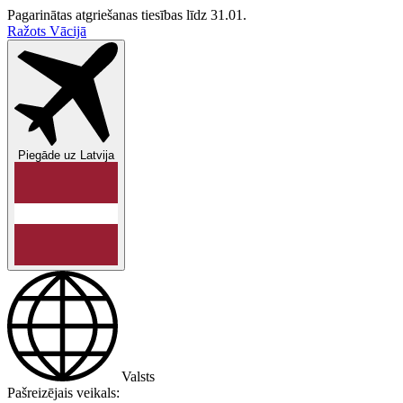
Pagarinātas atgriešanas tiesības līdz 31.01.
Ražots Vācijā
Piegāde uz
Latvija
Valsts
Pašreizējais veikals: