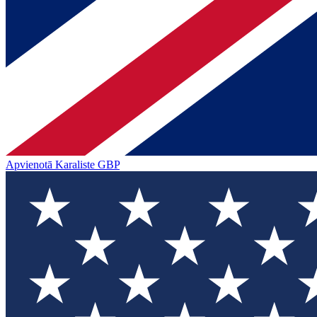
Apvienotā Karaliste
GBP