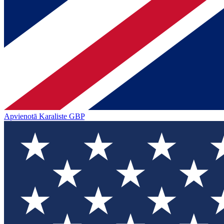
Apvienotā Karaliste
GBP