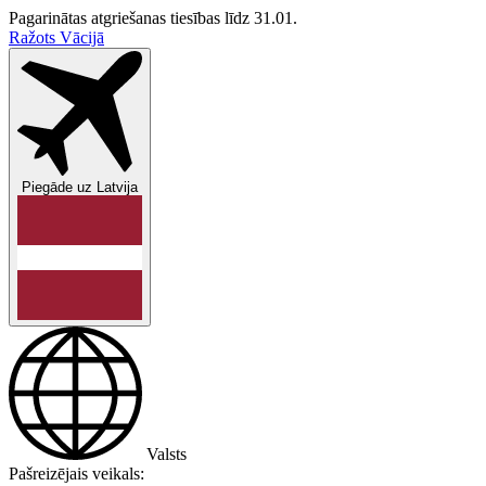
Pagarinātas atgriešanas tiesības līdz 31.01.
Ražots Vācijā
Piegāde uz
Latvija
Valsts
Pašreizējais veikals: