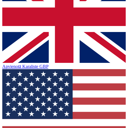
Apvienotā Karaliste
GBP