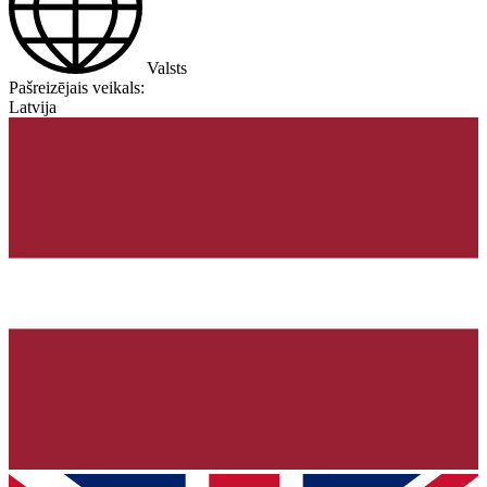
Valsts
Pašreizējais veikals:
Latvija