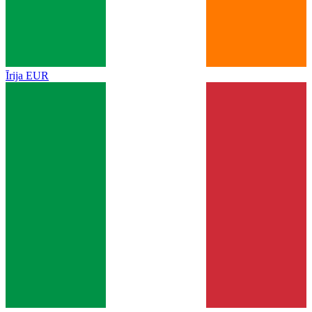
Īrija
EUR