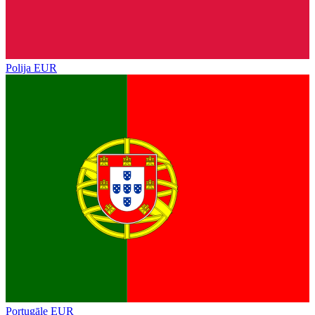
Polija
EUR
Portugāle
EUR