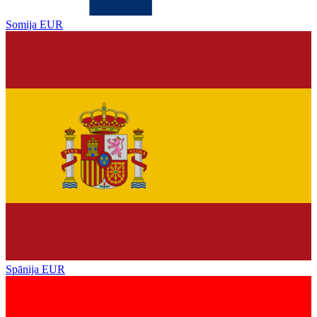
Somija
EUR
Spānija
EUR