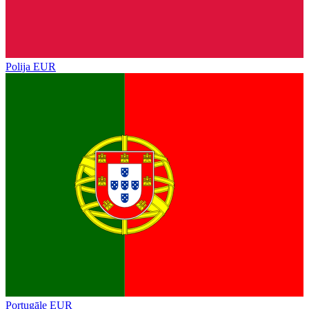
Polija
EUR
Portugāle
EUR