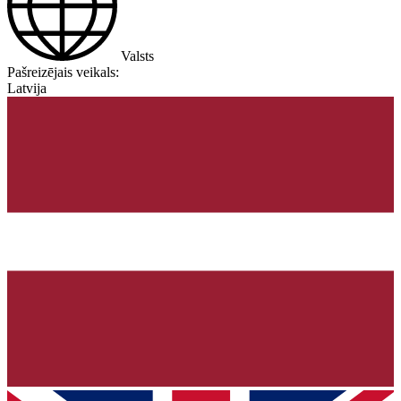
Valsts
Pašreizējais veikals:
Latvija