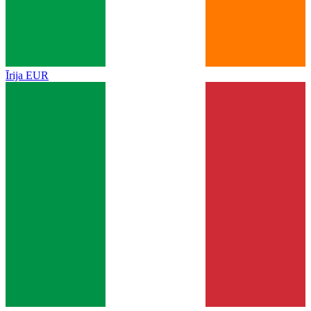
Īrija
EUR