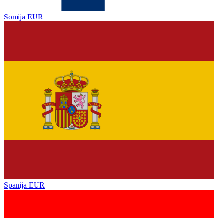
Somija
EUR
Spānija
EUR