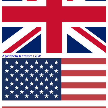
Apvienotā Karaliste
GBP