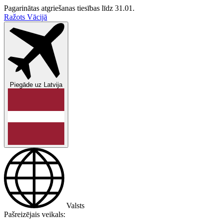
Pagarinātas atgriešanas tiesības līdz 31.01.
Ražots Vācijā
Piegāde uz
Latvija
Valsts
Pašreizējais veikals: