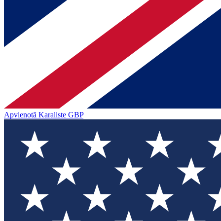
Apvienotā Karaliste
GBP