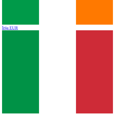
Īrija
EUR