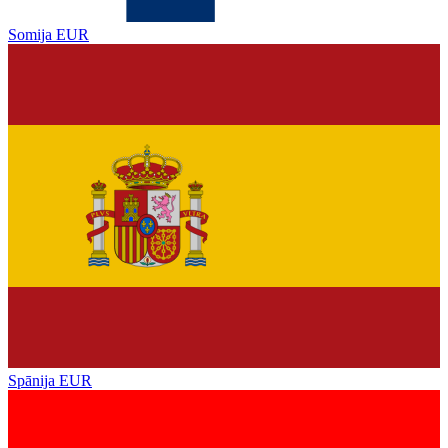
Somija
EUR
Spānija
EUR