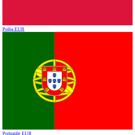
Polija
EUR
Portugāle
EUR