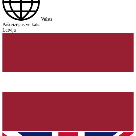
Valsts
Pašreizējais veikals:
Latvija