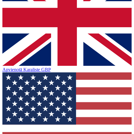
Apvienotā Karaliste
GBP