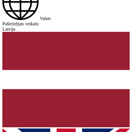
Valsts
Pašreizējais veikals:
Latvija