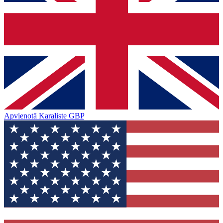
Apvienotā Karaliste
GBP