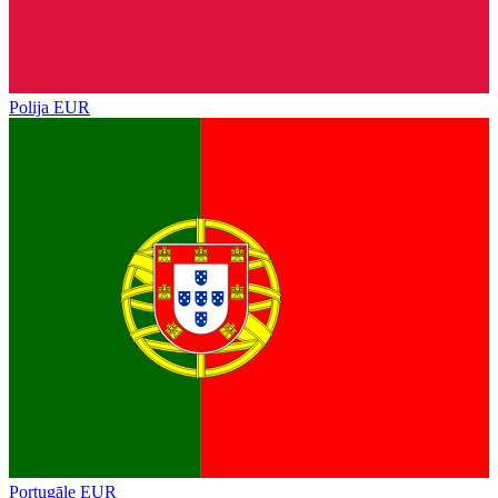
Polija
EUR
Portugāle
EUR