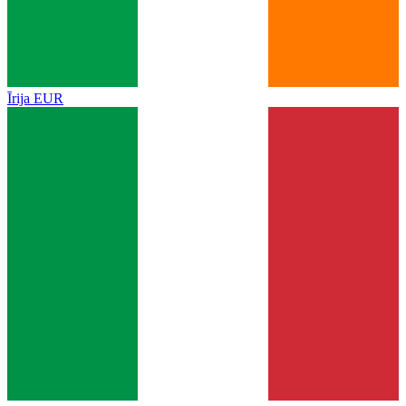
Īrija
EUR