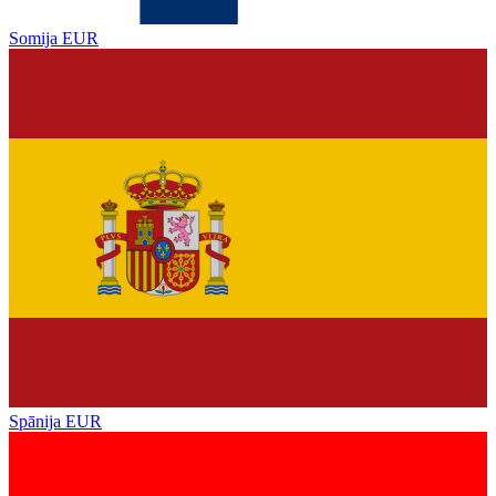
Somija
EUR
Spānija
EUR