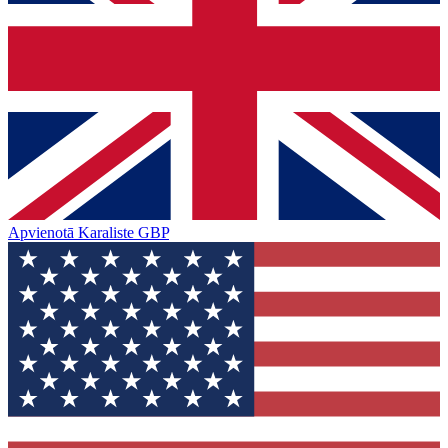
Apvienotā Karaliste
GBP