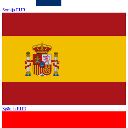
Somija
EUR
Spānija
EUR