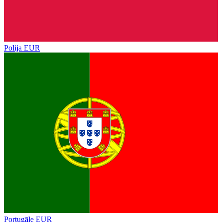
Polija
EUR
Portugāle
EUR