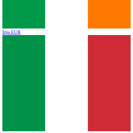
Īrija
EUR