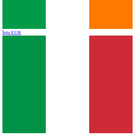
Īrija
EUR