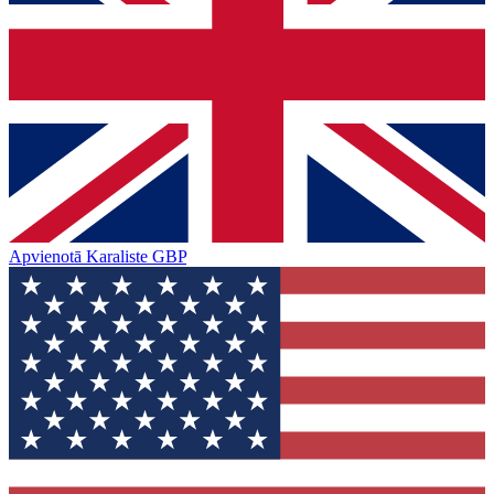
Apvienotā Karaliste
GBP