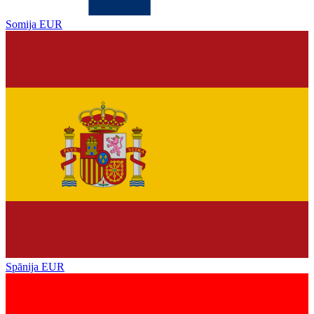
Somija
EUR
Spānija
EUR