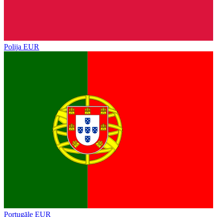
Polija
EUR
Portugāle
EUR