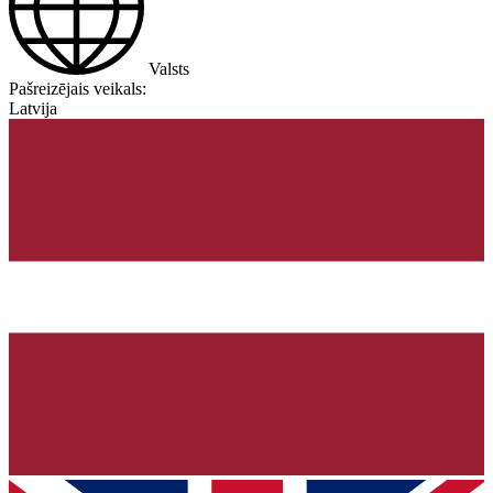
Valsts
Pašreizējais veikals:
Latvija