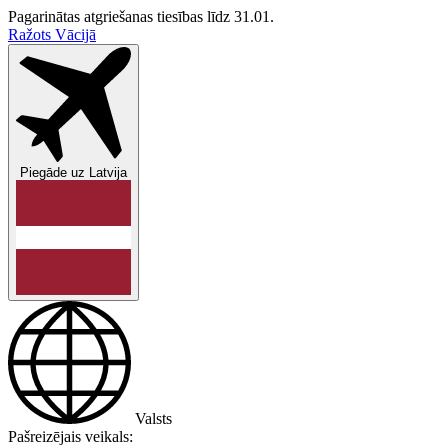
Pagarinātas atgriešanas tiesības līdz 31.01.
Ražots Vācijā
Piegāde uz
Latvija
Valsts
Pašreizējais veikals: