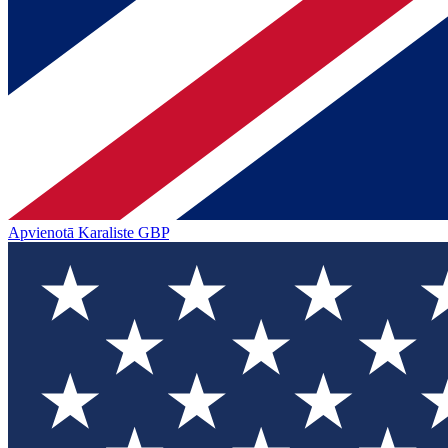
Apvienotā Karaliste
GBP