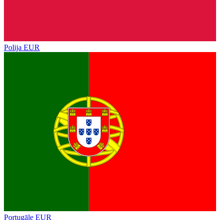
Polija
EUR
Portugāle
EUR