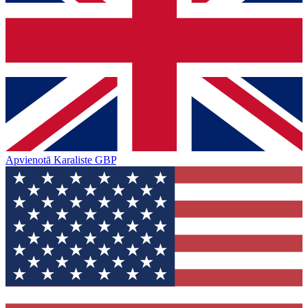
Apvienotā Karaliste
GBP