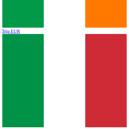
Īrija
EUR