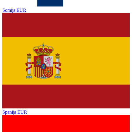
Somija
EUR
Spānija
EUR