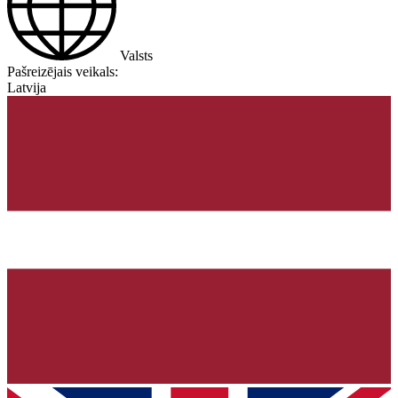
Valsts
Pašreizējais veikals:
Latvija